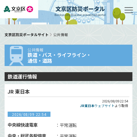
文京区防災ポータル
Bunkyo City disaster prevention portal
文京区防災ポータルサイト
公共情報
公共情報
鉄道・バス・ライフライン・
通信・道路
鉄道運行情報
JR 東日本
2026/08/09 22:54
JR東日本
ウェブサイト
より取得
2026/08/09 22:54
中央線快速電車
平常運転
中央・総武各駅停車
平常運転